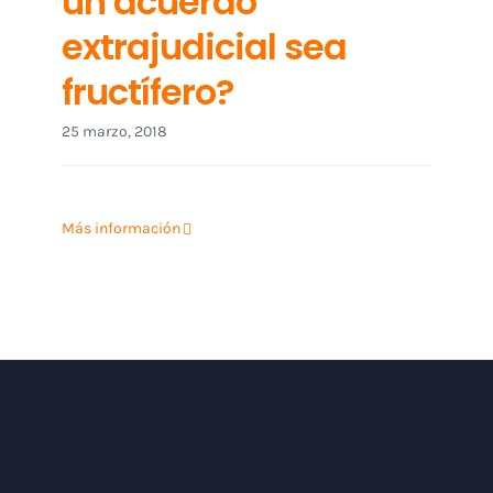
un acuerdo
extrajudicial sea
fructífero?
25 marzo, 2018
Más información