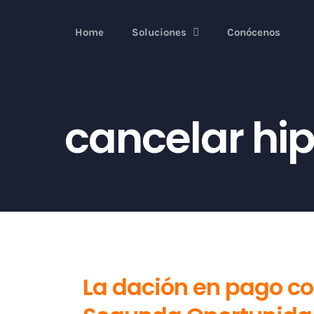
Skip
to
Home
Soluciones
Conócenos
content
cancelar hi
La dación en pago con