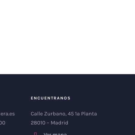
ENCUENTRANOS
era.es
Calle Zurbano, 45 1ª Planta
:00
28010 – Madrid
Ver mapa