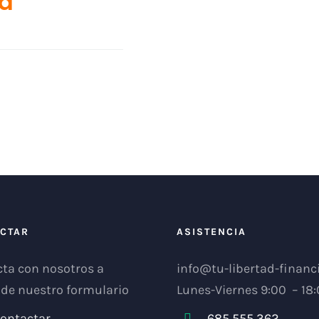
d
CTAR
ASISTENCIA
ta con nosotros a
info@tu-libertad-financi
 de nuestro formulario
Lunes-Viernes 9:00 – 18
ontactar
685 555 362